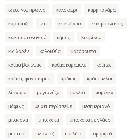
ιδέες για πρωινό
καλοκαίρι
καρμπονάρα
καρπούζι
κέικ
κέικ μήλου
κέικ μπανάνας
κέικ πορτοκαλιού
κήπος
Κικιρίκου
κις λορέν
κολοκύθα
κοτόσουπα
κρέμα βανίλιας
κρέμα καραμελέ
κρέπες
κρέπες φαγόπυρου
κρόκος
κρύσταλλοι
λίπασμα
μαγιονέζα
μαλλιά
μαρέγκα
μάφινς
με οτι περίσσεψε
μεσημεριανό
μπανάνα
μπισκότα
μπισκότα με γλάσο
μυστικά
ολαντεζ
ομελέτα
ομορφιά