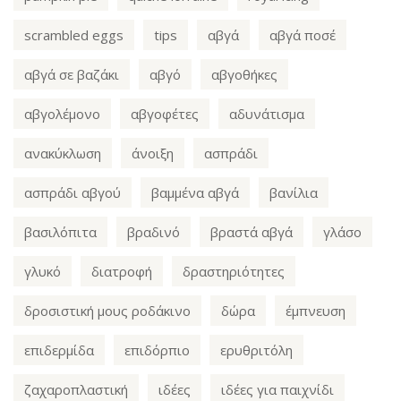
scrambled eggs
tips
αβγά
αβγά ποσέ
αβγά σε βαζάκι
αβγό
αβγοθήκες
αβγολέμονο
αβγοφέτες
αδυνάτισμα
ανακύκλωση
άνοιξη
ασπράδι
ασπράδι αβγού
βαμμένα αβγά
βανίλια
βασιλόπιτα
βραδινό
βραστά αβγά
γλάσο
γλυκό
διατροφή
δραστηριότητες
δροσιστική μους ροδάκινο
δώρα
έμπνευση
επιδερμίδα
επιδόρπιο
ερυθριτόλη
ζαχαροπλαστική
ιδέες
ιδέες για παιχνίδι