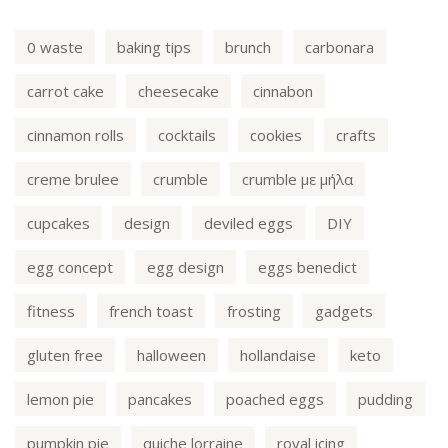
0 waste
baking tips
brunch
carbonara
carrot cake
cheesecake
cinnabon
cinnamon rolls
cocktails
cookies
crafts
creme brulee
crumble
crumble με μήλα
cupcakes
design
deviled eggs
DIY
egg concept
egg design
eggs benedict
fitness
french toast
frosting
gadgets
gluten free
halloween
hollandaise
keto
lemon pie
pancakes
poached eggs
pudding
pumpkin pie
quiche lorraine
royal icing