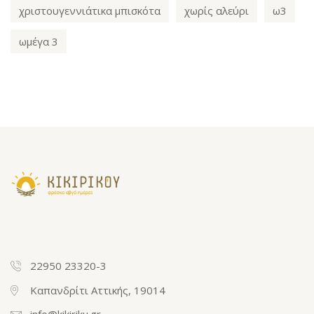
χριστουγεννιάτικα μπισκότα
χωρίς αλεύρι
ω3
ωμέγα 3
22950 23320-3
Καπανδρίτι Αττικής, 19014
info@kikiriku.gr