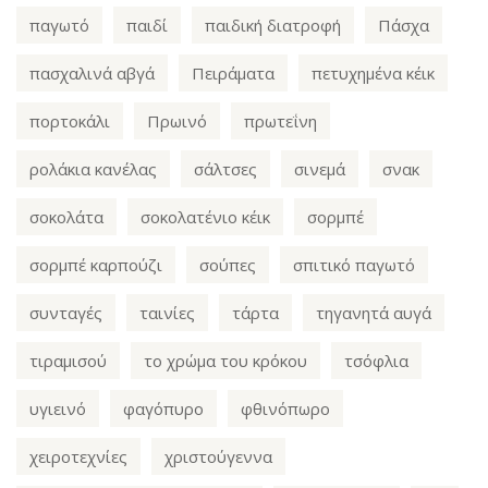
παγωτό
παιδί
παιδική διατροφή
Πάσχα
πασχαλινά αβγά
Πειράματα
πετυχημένα κέικ
πορτοκάλι
Πρωινό
πρωτεΐνη
ρολάκια κανέλας
σάλτσες
σινεμά
σνακ
σοκολάτα
σοκολατένιο κέικ
σορμπέ
σορμπέ καρπούζι
σούπες
σπιτικό παγωτό
συνταγές
ταινίες
τάρτα
τηγανητά αυγά
τιραμισού
το χρώμα του κρόκου
τσόφλια
υγιεινό
φαγόπυρο
φθινόπωρο
χειροτεχνίες
χριστούγεννα