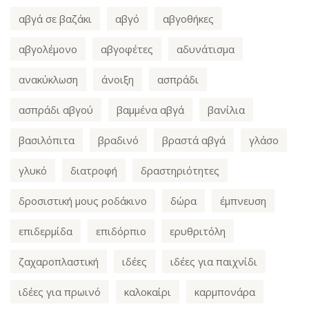
αβγά σε βαζάκι
αβγό
αβγοθήκες
αβγολέμονο
αβγοφέτες
αδυνάτισμα
ανακύκλωση
άνοιξη
ασπράδι
ασπράδι αβγού
βαμμένα αβγά
βανίλια
βασιλόπιτα
βραδινό
βραστά αβγά
γλάσο
γλυκό
διατροφή
δραστηριότητες
δροσιστική μους ροδάκινο
δώρα
έμπνευση
επιδερμίδα
επιδόρπιο
ερυθριτόλη
ζαχαροπλαστική
ιδέες
ιδέες για παιχνίδι
ιδέες για πρωινό
καλοκαίρι
καρμπονάρα