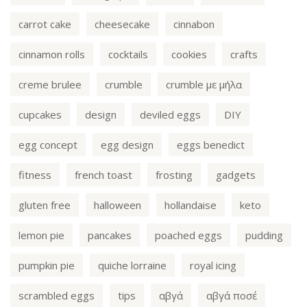
carrot cake
cheesecake
cinnabon
cinnamon rolls
cocktails
cookies
crafts
creme brulee
crumble
crumble με μήλα
cupcakes
design
deviled eggs
DIY
egg concept
egg design
eggs benedict
fitness
french toast
frosting
gadgets
gluten free
halloween
hollandaise
keto
lemon pie
pancakes
poached eggs
pudding
pumpkin pie
quiche lorraine
royal icing
scrambled eggs
tips
αβγά
αβγά ποσέ