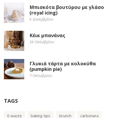
Μπισκότα βουτύρου με γλάσο
(royal icing)
6 Δεκεμβρίου
Κέικ μπανάνας
26 Οκτωβρίου
Γλυκιά τάρτα με κολοκύθα
(pumpkin pie)
7 Οκτωβρίου
TAGS
0 waste
baking tips
brunch
carbonara