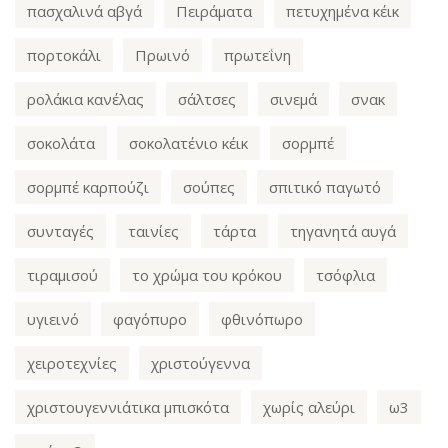
πασχαλινά αβγά
Πειράματα
πετυχημένα κέικ
πορτοκάλι
Πρωινό
πρωτεΐνη
ρολάκια κανέλας
σάλτσες
σινεμά
σνακ
σοκολάτα
σοκολατένιο κέικ
σορμπέ
σορμπέ καρπούζι
σούπες
σπιτικό παγωτό
συνταγές
ταινίες
τάρτα
τηγανητά αυγά
τιραμισού
το χρώμα του κρόκου
τσόφλια
υγιεινό
φαγόπυρο
φθινόπωρο
χειροτεχνίες
χριστούγεννα
χριστουγεννιάτικα μπισκότα
χωρίς αλεύρι
ω3