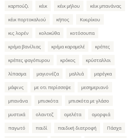
καρπούζι
κέικ
κέικ μήλου
κέικ μπανάνας
κέικ πορτοκαλιού
κήπος
Κικιρίκου
κις λορέν
κολοκύθα
κοτόσουπα
κρέμα βανίλιας
κρέμα καραμελέ
κρέπες
κρέπες φαγόπυρου
κρόκος
κρύσταλλοι
λίπασμα
μαγιονέζα
μαλλιά
μαρέγκα
μάφινς
με οτι περίσσεψε
μεσημεριανό
μπανάνα
μπισκότα
μπισκότα με γλάσο
μυστικά
ολαντεζ
ομελέτα
ομορφιά
παγωτό
παιδί
παιδική διατροφή
Πάσχα