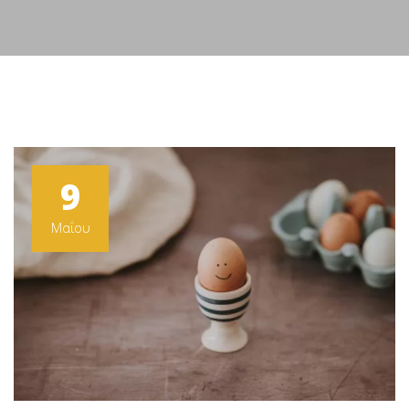
9
Μαΐου