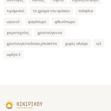
τιραμισού
το χρώμα του κρόκου
τσόφλια
υγιεινό
φαγόπυρο
φθινόπωρο
χειροτεχνίες
χριστούγεννα
χριστουγεννιάτικα μπισκότα
χωρίς αλεύρι
ω3
ωμέγα 3