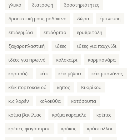
γλυκό
διατροφή
δραστηριότητες
δροσιστική μους ροδάκινο
δώρα
έμπνευση
επιδερμίδα
επιδόρπιο
ερυθριτόλη
ζαχαροπλαστική
ιδέες
ιδέες για παιχνίδι
ιδέες για πρωινό
καλοκαίρι
καρμπονάρα
καρπούζι
κέικ
κέικ μήλου
κέικ μπανάνας
κέικ πορτοκαλιού
κήπος
Κικιρίκου
κις λορέν
κολοκύθα
κοτόσουπα
κρέμα βανίλιας
κρέμα καραμελέ
κρέπες
κρέπες φαγόπυρου
κρόκος
κρύσταλλοι