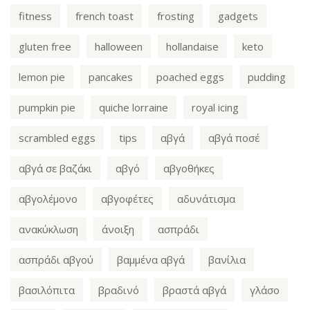
fitness
french toast
frosting
gadgets
gluten free
halloween
hollandaise
keto
lemon pie
pancakes
poached eggs
pudding
pumpkin pie
quiche lorraine
royal icing
scrambled eggs
tips
αβγά
αβγά ποσέ
αβγά σε βαζάκι
αβγό
αβγοθήκες
αβγολέμονο
αβγοφέτες
αδυνάτισμα
ανακύκλωση
άνοιξη
ασπράδι
ασπράδι αβγού
βαμμένα αβγά
βανίλια
βασιλόπιτα
βραδινό
βραστά αβγά
γλάσο