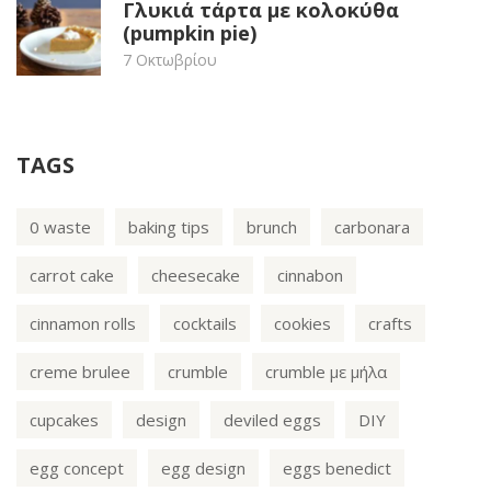
Γλυκιά τάρτα με κολοκύθα
(pumpkin pie)
7 Οκτωβρίου
TAGS
0 waste
baking tips
brunch
carbonara
carrot cake
cheesecake
cinnabon
cinnamon rolls
cocktails
cookies
crafts
creme brulee
crumble
crumble με μήλα
cupcakes
design
deviled eggs
DIY
egg concept
egg design
eggs benedict