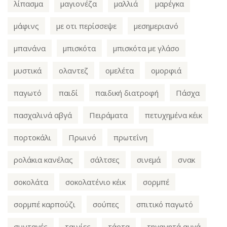
λίπασμα
μαγιονέζα
μαλλιά
μαρέγκα
μάφινς
με οτι περίσσεψε
μεσημεριανό
μπανάνα
μπισκότα
μπισκότα με γλάσο
μυστικά
ολαντεζ
ομελέτα
ομορφιά
παγωτό
παιδί
παιδική διατροφή
Πάσχα
πασχαλινά αβγά
Πειράματα
πετυχημένα κέικ
πορτοκάλι
Πρωινό
πρωτεΐνη
ρολάκια κανέλας
σάλτσες
σινεμά
σνακ
σοκολάτα
σοκολατένιο κέικ
σορμπέ
σορμπέ καρπούζι
σούπες
σπιτικό παγωτό
συνταγές
ταινίες
τάρτα
τηγανητά αυγά