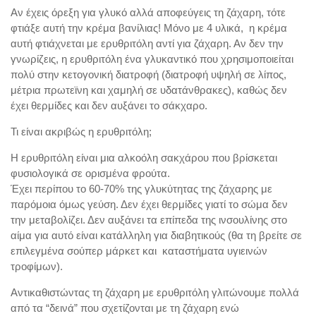
Αν έχεις όρεξη για γλυκό αλλά αποφεύγεις τη ζάχαρη, τότε
φτιάξε αυτή την κρέμα βανίλιας! Μόνο με 4 υλικά, η κρέμα
αυτή φτιάχνεται με ερυθριτόλη αντί για ζάχαρη. Αν δεν την
γνωρίζεις, η ερυθριτόλη ένα γλυκαντικό που χρησιμοποιείται
πολύ στην κετογονική διατροφή (διατροφή υψηλή σε λίπος,
μέτρια πρωτεϊνη και χαμηλή σε υδατάνθρακες), καθώς δεν
έχει θερμίδες και δεν αυξάνει το σάκχαρο.
Τι είναι ακριβώς η ερυθριτόλη;
Η ερυθριτόλη είναι μια αλκοόλη σακχάρου που βρίσκεται
φυσιολογικά σε ορισμένα φρούτα.
Έχει περίπου το 60-70% της γλυκύτητας της ζάχαρης με
παρόμοια όμως γεύση. Δεν έχει θερμίδες γιατί το σώμα δεν
την μεταβολίζει. Δεν αυξάνει τα επίπεδα της ινσουλίνης στο
αίμα για αυτό είναι κατάλληλη για διαβητικούς (θα τη βρείτε σε
επιλεγμένα σούπερ μάρκετ και καταστήματα υγιεινών
τροφίμων).
Αντικαθιστώντας τη ζάχαρη με ερυθριτόλη γλιτώνουμε πολλά
από τα “δεινά” που σχετίζονται με τη ζάχαρη ενώ