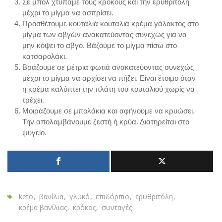
Σε μπολ χτυπάμε τους κρόκους και την ερυθριτόλη
μέχρι το μίγμα να ασπρίσει.
Προσθέτουμε κουταλιά κουταλιά κρέμα γάλακτος στο
μίγμα των αβγών ανακατεύοντας συνεχώς για να
μην κόψει το αβγό. Βάζουμε το μίγμα πίσω στο
κατσαρολάκι.
Βράζουμε σε μέτρια φωτιά ανακατεύοντας συνεχώς
μέχρι το μίγμα να αρχίσει να πήζει. Είναι έτοιμο όταν
η κρέμα καλύπτει την πλάτη του κουταλιού χωρίς να
τρέχει.
Μοιράζουμε σε μπολάκια και αφήνουμε να κρυώσει.
Την απολαμβάνουμε ζεστή ή κρύα. Διατηρείται στο
ψυγείο.
keto
βανίλια
γλυκό
επιδόρπιο
ερυθριτόλη
κρέμα βανίλιας
κρόκος
συνταγές