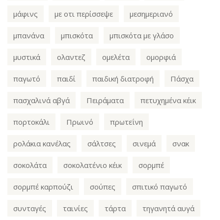
μάφινς
με οτι περίσσεψε
μεσημεριανό
μπανάνα
μπισκότα
μπισκότα με γλάσο
μυστικά
ολαντεζ
ομελέτα
ομορφιά
παγωτό
παιδί
παιδική διατροφή
Πάσχα
πασχαλινά αβγά
Πειράματα
πετυχημένα κέικ
πορτοκάλι
Πρωινό
πρωτεΐνη
ρολάκια κανέλας
σάλτσες
σινεμά
σνακ
σοκολάτα
σοκολατένιο κέικ
σορμπέ
σορμπέ καρπούζι
σούπες
σπιτικό παγωτό
συνταγές
ταινίες
τάρτα
τηγανητά αυγά