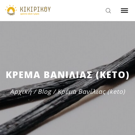
ΚΡΕΜΑ ΒΑΝΙΛΙΑΣ (KETO)
Αρχική
/
Blog
/
Κρέμα Βανίλιας (keto)