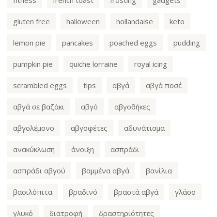
gluten free
halloween
hollandaise
keto
lemon pie
pancakes
poached eggs
pudding
pumpkin pie
quiche lorraine
royal icing
scrambled eggs
tips
αβγά
αβγά ποσέ
αβγά σε βαζάκι
αβγό
αβγοθήκες
αβγολέμονο
αβγοφέτες
αδυνάτισμα
ανακύκλωση
άνοιξη
ασπράδι
ασπράδι αβγού
βαμμένα αβγά
βανίλια
βασιλόπιτα
βραδινό
βραστά αβγά
γλάσο
γλυκό
διατροφή
δραστηριότητες