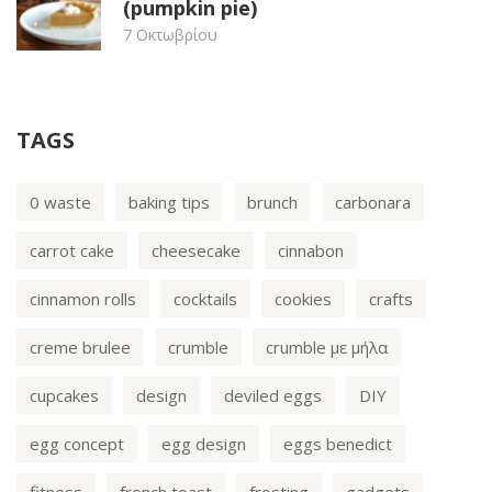
(pumpkin pie)
7 Οκτωβρίου
TAGS
0 waste
baking tips
brunch
carbonara
carrot cake
cheesecake
cinnabon
cinnamon rolls
cocktails
cookies
crafts
creme brulee
crumble
crumble με μήλα
cupcakes
design
deviled eggs
DIY
egg concept
egg design
eggs benedict
fitness
french toast
frosting
gadgets