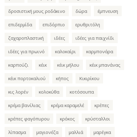
δροσιστική μους ροδάκινο
δώρα
έμπνευση
επιδερμίδα
επιδόρπιο
ερυθριτόλη
ζαχαροπλαστική
ιδέες
ιδέες για παιχνίδι
ιδέες για πρωινό
καλοκαίρι
καρμπονάρα
καρπούζι
κέικ
κέικ μήλου
κέικ μπανάνας
κέικ πορτοκαλιού
κήπος
Κικιρίκου
κις λορέν
κολοκύθα
κοτόσουπα
κρέμα βανίλιας
κρέμα καραμελέ
κρέπες
κρέπες φαγόπυρου
κρόκος
κρύσταλλοι
λίπασμα
μαγιονέζα
μαλλιά
μαρέγκα