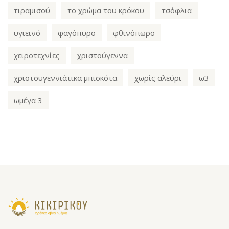
τιραμισού
το χρώμα του κρόκου
τσόφλια
υγιεινό
φαγόπυρο
φθινόπωρο
χειροτεχνίες
χριστούγεννα
χριστουγεννιάτικα μπισκότα
χωρίς αλεύρι
ω3
ωμέγα 3