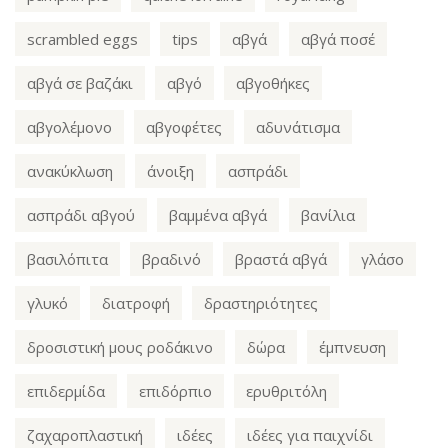
scrambled eggs
tips
αβγά
αβγά ποσέ
αβγά σε βαζάκι
αβγό
αβγοθήκες
αβγολέμονο
αβγοφέτες
αδυνάτισμα
ανακύκλωση
άνοιξη
ασπράδι
ασπράδι αβγού
βαμμένα αβγά
βανίλια
βασιλόπιτα
βραδινό
βραστά αβγά
γλάσο
γλυκό
διατροφή
δραστηριότητες
δροσιστική μους ροδάκινο
δώρα
έμπνευση
επιδερμίδα
επιδόρπιο
ερυθριτόλη
ζαχαροπλαστική
ιδέες
ιδέες για παιχνίδι