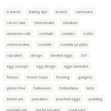
0 waste
baking tips
brunch
carbonara
carrot cake
cheesecake
cinnabon
cinnamon rolls
cocktails
cookies
crafts
creme brulee
crumble
crumble με μήλα
cupcakes
design
deviled eggs
DIY
egg concept
egg design
eggs benedict
fitness
french toast
frosting
gadgets
gluten free
halloween
hollandaise
keto
lemon pie
pancakes
poached eggs
pudding
pumpkin pie
quiche lorraine
royal icing