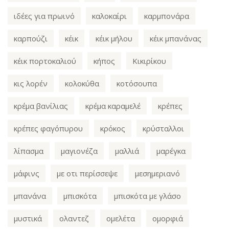
ιδέες για πρωινό
καλοκαίρι
καρμπονάρα
καρπούζι
κέικ
κέικ μήλου
κέικ μπανάνας
κέικ πορτοκαλιού
κήπος
Κικιρίκου
κις λορέν
κολοκύθα
κοτόσουπα
κρέμα βανίλιας
κρέμα καραμελέ
κρέπες
κρέπες φαγόπυρου
κρόκος
κρύσταλλοι
λίπασμα
μαγιονέζα
μαλλιά
μαρέγκα
μάφινς
με οτι περίσσεψε
μεσημεριανό
μπανάνα
μπισκότα
μπισκότα με γλάσο
μυστικά
ολαντεζ
ομελέτα
ομορφιά