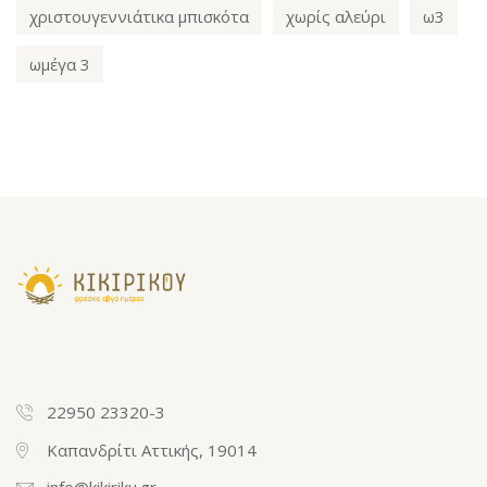
χριστουγεννιάτικα μπισκότα
χωρίς αλεύρι
ω3
ωμέγα 3
22950 23320-3
Καπανδρίτι Αττικής, 19014
info@kikiriku.gr