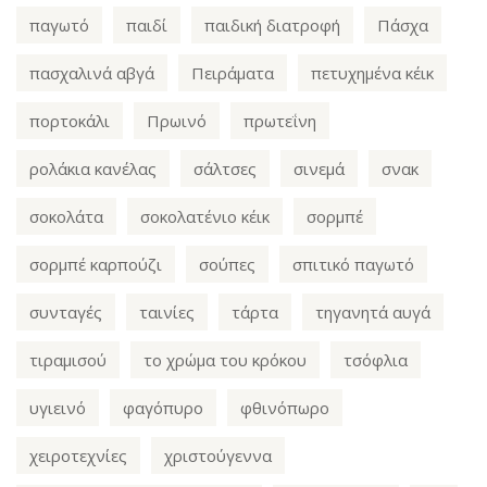
παγωτό
παιδί
παιδική διατροφή
Πάσχα
πασχαλινά αβγά
Πειράματα
πετυχημένα κέικ
πορτοκάλι
Πρωινό
πρωτεΐνη
ρολάκια κανέλας
σάλτσες
σινεμά
σνακ
σοκολάτα
σοκολατένιο κέικ
σορμπέ
σορμπέ καρπούζι
σούπες
σπιτικό παγωτό
συνταγές
ταινίες
τάρτα
τηγανητά αυγά
τιραμισού
το χρώμα του κρόκου
τσόφλια
υγιεινό
φαγόπυρο
φθινόπωρο
χειροτεχνίες
χριστούγεννα