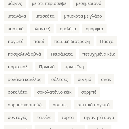
μάφινς
με οτι περίσσεψε
μεσημεριανό
μπανάνα
μπισκότα
μπισκότα με γλάσο
μυστικά
ολαντεζ
ομελέτα
ομορφιά
παγωτό
παιδί
παιδική διατροφή
Πάσχα
πασχαλινά αβγά
Πειράματα
πετυχημένα κέικ
πορτοκάλι
Πρωινό
πρωτεΐνη
ρολάκια κανέλας
σάλτσες
σινεμά
σνακ
σοκολάτα
σοκολατένιο κέικ
σορμπέ
σορμπέ καρπούζι
σούπες
σπιτικό παγωτό
συνταγές
ταινίες
τάρτα
τηγανητά αυγά