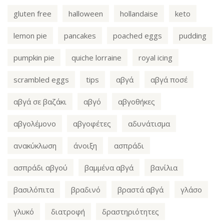
gluten free
halloween
hollandaise
keto
lemon pie
pancakes
poached eggs
pudding
pumpkin pie
quiche lorraine
royal icing
scrambled eggs
tips
αβγά
αβγά ποσέ
αβγά σε βαζάκι
αβγό
αβγοθήκες
αβγολέμονο
αβγοφέτες
αδυνάτισμα
ανακύκλωση
άνοιξη
ασπράδι
ασπράδι αβγού
βαμμένα αβγά
βανίλια
βασιλόπιτα
βραδινό
βραστά αβγά
γλάσο
γλυκό
διατροφή
δραστηριότητες