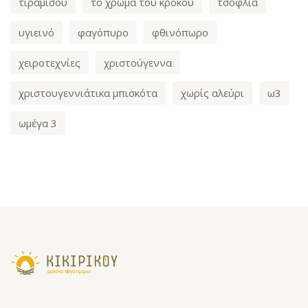
τιραμισού
το χρώμα του κρόκου
τσόφλια
υγιεινό
φαγόπυρο
φθινόπωρο
χειροτεχνίες
χριστούγεννα
χριστουγεννιάτικα μπισκότα
χωρίς αλεύρι
ω3
ωμέγα 3