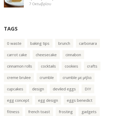
7 Οκτωβρίου
TAGS
0 waste
baking tips
brunch
carbonara
carrot cake
cheesecake
cinnabon
cinnamon rolls
cocktails
cookies
crafts
creme brulee
crumble
crumble με μήλα
cupcakes
design
deviled eggs
DIY
egg concept
egg design
eggs benedict
fitness
french toast
frosting
gadgets