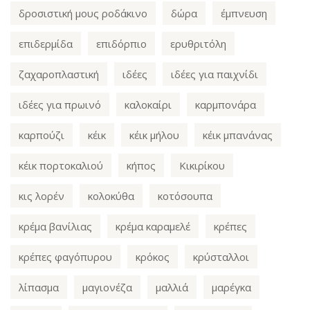
δροσιστική μους ροδάκινο
δώρα
έμπνευση
επιδερμίδα
επιδόρπιο
ερυθριτόλη
ζαχαροπλαστική
ιδέες
ιδέες για παιχνίδι
ιδέες για πρωινό
καλοκαίρι
καρμπονάρα
καρπούζι
κέικ
κέικ μήλου
κέικ μπανάνας
κέικ πορτοκαλιού
κήπος
Κικιρίκου
κις λορέν
κολοκύθα
κοτόσουπα
κρέμα βανίλιας
κρέμα καραμελέ
κρέπες
κρέπες φαγόπυρου
κρόκος
κρύσταλλοι
λίπασμα
μαγιονέζα
μαλλιά
μαρέγκα