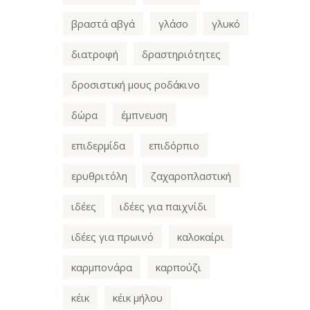
βραστά αβγά
γλάσο
γλυκό
διατροφή
δραστηριότητες
δροσιστική μους ροδάκινο
δώρα
έμπνευση
επιδερμίδα
επιδόρπιο
ερυθριτόλη
ζαχαροπλαστική
ιδέες
ιδέες για παιχνίδι
ιδέες για πρωινό
καλοκαίρι
καρμπονάρα
καρπούζι
κέικ
κέικ μήλου