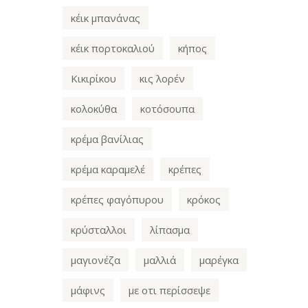
κέικ μπανάνας
κέικ πορτοκαλιού
κήπος
Κικιρίκου
κις λορέν
κολοκύθα
κοτόσουπα
κρέμα βανίλιας
κρέμα καραμελέ
κρέπες
κρέπες φαγόπυρου
κρόκος
κρύσταλλοι
λίπασμα
μαγιονέζα
μαλλιά
μαρέγκα
μάφινς
με οτι περίσσεψε