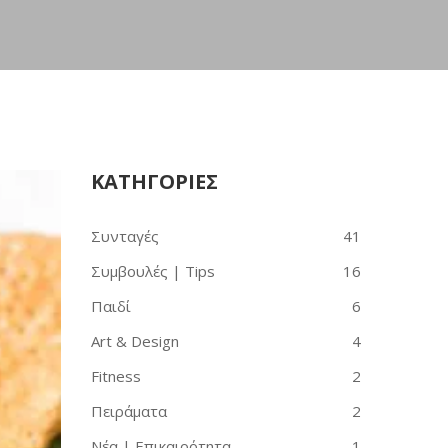
ΚΑΤΗΓΟΡΙΕΣ
Συνταγές
41
Συμβουλές | Tips
16
Παιδί
6
Art & Design
4
Fitness
2
Πειράματα
2
Νέα | Επικαιρότητα
1