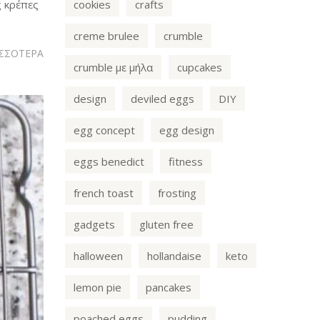
cookies
crafts
ς κρέπες
creme brulee
crumble
ΙΣΣΟΤΕΡΑ
crumble με μήλα
cupcakes
design
deviled eggs
DIY
egg concept
egg design
eggs benedict
fitness
french toast
frosting
gadgets
gluten free
halloween
hollandaise
keto
lemon pie
pancakes
poached eggs
pudding