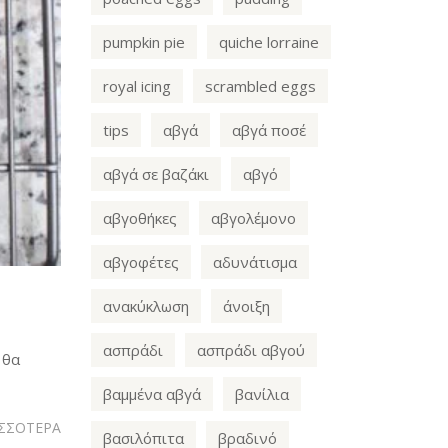
pumpkin pie
quiche lorraine
royal icing
scrambled eggs
tips
αβγά
αβγά ποσέ
αβγά σε βαζάκι
αβγό
αβγοθήκες
αβγολέμονο
αβγοφέτες
αδυνάτισμα
ανακύκλωση
άνοιξη
ασπράδι
ασπράδι αβγού
 θα
βαμμένα αβγά
βανίλια
ΙΣΣΟΤΕΡΑ
βασιλόπιτα
βραδινό