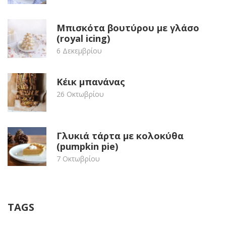
Μπισκότα βουτύρου με γλάσο
(royal icing)
6 Δεκεμβρίου
Κέικ μπανάνας
26 Οκτωβρίου
Γλυκιά τάρτα με κολοκύθα
(pumpkin pie)
7 Οκτωβρίου
TAGS