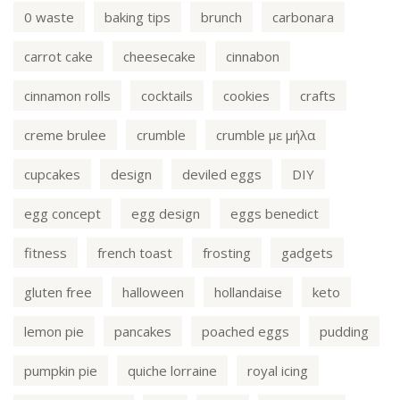
0 waste
baking tips
brunch
carbonara
carrot cake
cheesecake
cinnabon
cinnamon rolls
cocktails
cookies
crafts
creme brulee
crumble
crumble με μήλα
cupcakes
design
deviled eggs
DIY
egg concept
egg design
eggs benedict
fitness
french toast
frosting
gadgets
gluten free
halloween
hollandaise
keto
lemon pie
pancakes
poached eggs
pudding
pumpkin pie
quiche lorraine
royal icing