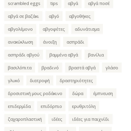
scrambled eggs
tips
αβγά
αβγά ποσέ
αβγά σε βαζάκι
αβγό
αβγοθήκες
αβγολέμονο
αβγοφέτες
αδυνάτισμα
ανακύκλωση
άνοιξη
ασπράδι
ασπράδι αβγού
βαμμένα αβγά
βανίλια
βασιλόπιτα
βραδινό
βραστά αβγά
γλάσο
γλυκό
διατροφή
δραστηριότητες
δροσιστική μους ροδάκινο
δώρα
έμπνευση
επιδερμίδα
επιδόρπιο
ερυθριτόλη
ζαχαροπλαστική
ιδέες
ιδέες για παιχνίδι