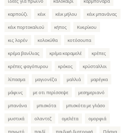
ιδέες για πρωινό
καλοκαίρι
καρμπονάρα
καρπούζι
κέικ
κέικ μήλου
κέικ μπανάνας
κέικ πορτοκαλιού
κήπος
Κικιρίκου
κις λορέν
κολοκύθα
κοτόσουπα
κρέμα βανίλιας
κρέμα καραμελέ
κρέπες
κρέπες φαγόπυρου
κρόκος
κρύσταλλοι
λίπασμα
μαγιονέζα
μαλλιά
μαρέγκα
μάφινς
με οτι περίσσεψε
μεσημεριανό
μπανάνα
μπισκότα
μπισκότα με γλάσο
μυστικά
ολαντεζ
ομελέτα
ομορφιά
παγωτό
παιδί
παιδική διατροφή
Πάσχα