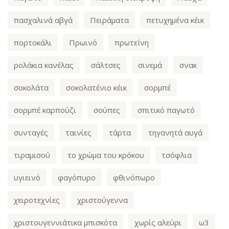
πασχαλινά αβγά
Πειράματα
πετυχημένα κέικ
πορτοκάλι
Πρωινό
πρωτεΐνη
ρολάκια κανέλας
σάλτσες
σινεμά
σνακ
σοκολάτα
σοκολατένιο κέικ
σορμπέ
σορμπέ καρπούζι
σούπες
σπιτικό παγωτό
συνταγές
ταινίες
τάρτα
τηγανητά αυγά
τιραμισού
το χρώμα του κρόκου
τσόφλια
υγιεινό
φαγόπυρο
φθινόπωρο
χειροτεχνίες
χριστούγεννα
χριστουγεννιάτικα μπισκότα
χωρίς αλεύρι
ω3