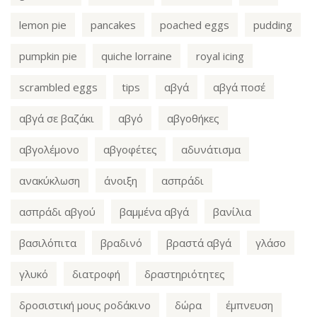
lemon pie
pancakes
poached eggs
pudding
pumpkin pie
quiche lorraine
royal icing
scrambled eggs
tips
αβγά
αβγά ποσέ
αβγά σε βαζάκι
αβγό
αβγοθήκες
αβγολέμονο
αβγοφέτες
αδυνάτισμα
ανακύκλωση
άνοιξη
ασπράδι
ασπράδι αβγού
βαμμένα αβγά
βανίλια
βασιλόπιτα
βραδινό
βραστά αβγά
γλάσο
γλυκό
διατροφή
δραστηριότητες
δροσιστική μους ροδάκινο
δώρα
έμπνευση