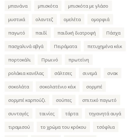
μπανάνα
μπισκότα
μπισκότα με γλάσο
μυστικά
ολαντεζ
ομελέτα
ομορφιά
παγωτό
παιδί
παιδική διατροφή
Πάσχα
πασχαλινά αβγά
Πειράματα
πετυχημένα κέικ
πορτοκάλι
Πρωινό
πρωτεΐνη
ρολάκια κανέλας
σάλτσες
σινεμά
σνακ
σοκολάτα
σοκολατένιο κέικ
σορμπέ
σορμπέ καρπούζι
σούπες
σπιτικό παγωτό
συνταγές
ταινίες
τάρτα
τηγανητά αυγά
τιραμισού
το χρώμα του κρόκου
τσόφλια