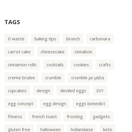
TAGS
0 waste
baking tips
brunch
carbonara
carrot cake
cheesecake
cinnabon
cinnamon rolls
cocktails
cookies
crafts
creme brulee
crumble
crumble με μήλα
cupcakes
design
deviled eggs
DIY
egg concept
egg design
eggs benedict
fitness
french toast
frosting
gadgets
gluten free
halloween
hollandaise
keto