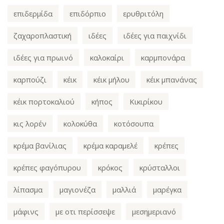
επιδερμίδα
επιδόρπιο
ερυθριτόλη
ζαχαροπλαστική
ιδέες
ιδέες για παιχνίδι
ιδέες για πρωινό
καλοκαίρι
καρμπονάρα
καρπούζι
κέικ
κέικ μήλου
κέικ μπανάνας
κέικ πορτοκαλιού
κήπος
Κικιρίκου
κις λορέν
κολοκύθα
κοτόσουπα
κρέμα βανίλιας
κρέμα καραμελέ
κρέπες
κρέπες φαγόπυρου
κρόκος
κρύσταλλοι
λίπασμα
μαγιονέζα
μαλλιά
μαρέγκα
μάφινς
με οτι περίσσεψε
μεσημεριανό