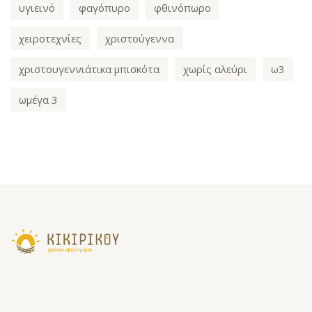
υγιεινό
φαγόπυρο
φθινόπωρο
χειροτεχνίες
χριστούγεννα
χριστουγεννιάτικα μπισκότα
χωρίς αλεύρι
ω3
ωμέγα 3