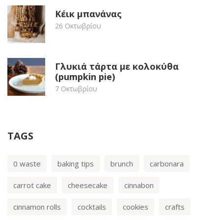
Κέικ μπανάνας
26 Οκτωβρίου
Γλυκιά τάρτα με κολοκύθα
(pumpkin pie)
7 Οκτωβρίου
TAGS
0 waste
baking tips
brunch
carbonara
carrot cake
cheesecake
cinnabon
cinnamon rolls
cocktails
cookies
crafts