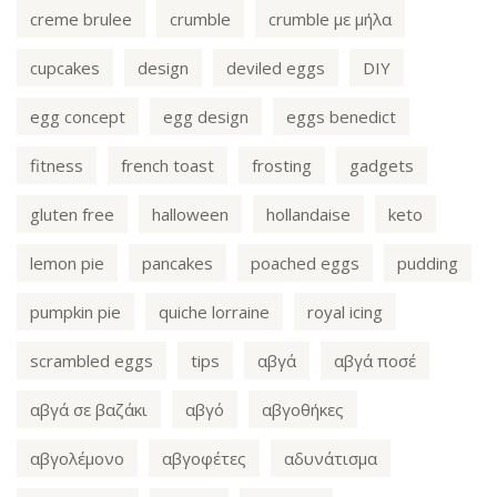
creme brulee
crumble
crumble με μήλα
cupcakes
design
deviled eggs
DIY
egg concept
egg design
eggs benedict
fitness
french toast
frosting
gadgets
gluten free
halloween
hollandaise
keto
lemon pie
pancakes
poached eggs
pudding
pumpkin pie
quiche lorraine
royal icing
scrambled eggs
tips
αβγά
αβγά ποσέ
αβγά σε βαζάκι
αβγό
αβγοθήκες
αβγολέμονο
αβγοφέτες
αδυνάτισμα