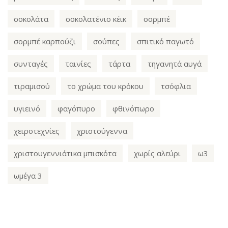
σοκολάτα
σοκολατένιο κέικ
σορμπέ
σορμπέ καρπούζι
σούπες
σπιτικό παγωτό
συνταγές
ταινίες
τάρτα
τηγανητά αυγά
τιραμισού
το χρώμα του κρόκου
τσόφλια
υγιεινό
φαγόπυρο
φθινόπωρο
χειροτεχνίες
χριστούγεννα
χριστουγεννιάτικα μπισκότα
χωρίς αλεύρι
ω3
ωμέγα 3