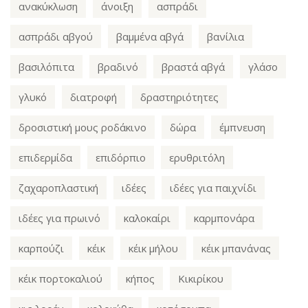
ανακύκλωση
άνοιξη
ασπράδι
ασπράδι αβγού
βαμμένα αβγά
βανίλια
βασιλόπιτα
βραδινό
βραστά αβγά
γλάσο
γλυκό
διατροφή
δραστηριότητες
δροσιστική μους ροδάκινο
δώρα
έμπνευση
επιδερμίδα
επιδόρπιο
ερυθριτόλη
ζαχαροπλαστική
ιδέες
ιδέες για παιχνίδι
ιδέες για πρωινό
καλοκαίρι
καρμπονάρα
καρπούζι
κέικ
κέικ μήλου
κέικ μπανάνας
κέικ πορτοκαλιού
κήπος
Κικιρίκου