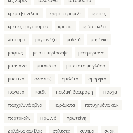
κις λορέν
κολοκύθα
κοτόσουπα
κρέμα βανίλιας
κρέμα καραμελέ
κρέπες
κρέπες φαγόπυρου
κρόκος
κρύσταλλοι
λίπασμα
μαγιονέζα
μαλλιά
μαρέγκα
μάφινς
με οτι περίσσεψε
μεσημεριανό
μπανάνα
μπισκότα
μπισκότα με γλάσο
μυστικά
ολαντεζ
ομελέτα
ομορφιά
παγωτό
παιδί
παιδική διατροφή
Πάσχα
πασχαλινά αβγά
Πειράματα
πετυχημένα κέικ
πορτοκάλι
Πρωινό
πρωτεΐνη
ρολάκια κανέλας
σάλτσες
σινεμά
σνακ