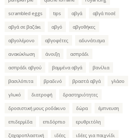
scrambled eggs
tips
αβγά
αβγά ποσέ
αβγά σε βαζάκι
αβγό
αβγοθήκες
αβγολέμονο
αβγοφέτες
αδυνάτισμα
ανακύκλωση
άνοιξη
ασπράδι
ασπράδι αβγού
βαμμένα αβγά
βανίλια
βασιλόπιτα
βραδινό
βραστά αβγά
γλάσο
γλυκό
διατροφή
δραστηριότητες
δροσιστική μους ροδάκινο
δώρα
έμπνευση
επιδερμίδα
επιδόρπιο
ερυθριτόλη
ζαχαροπλαστική
ιδέες
ιδέες για παιχνίδι