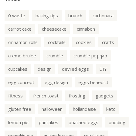
0 waste
baking tips
brunch
carbonara
carrot cake
cheesecake
cinnabon
cinnamon rolls
cocktails
cookies
crafts
creme brulee
crumble
crumble με μήλα
cupcakes
design
deviled eggs
DIY
egg concept
egg design
eggs benedict
fitness
french toast
frosting
gadgets
gluten free
halloween
hollandaise
keto
lemon pie
pancakes
poached eggs
pudding
pumpkin pie
quiche lorraine
royal icing