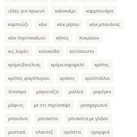
ιδέες για πρωινό
καλοκαίρι
καρμπονάρα
καρπούζι
κέικ
κέικ μήλου
κέικ μπανάνας
κέικ πορτοκαλιού
κήπος
Κικιρίκου
κις λορέν
κολοκύθα
κοτόσουπα
κρέμα βανίλιας
κρέμα καραμελέ
κρέπες
κρέπες φαγόπυρου
κρόκος
κρύσταλλοι
λίπασμα
μαγιονέζα
μαλλιά
μαρέγκα
μάφινς
με οτι περίσσεψε
μεσημεριανό
μπανάνα
μπισκότα
μπισκότα με γλάσο
μυστικά
ολαντεζ
ομελέτα
ομορφιά