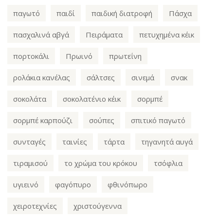
παγωτό
παιδί
παιδική διατροφή
Πάσχα
πασχαλινά αβγά
Πειράματα
πετυχημένα κέικ
πορτοκάλι
Πρωινό
πρωτεΐνη
ρολάκια κανέλας
σάλτσες
σινεμά
σνακ
σοκολάτα
σοκολατένιο κέικ
σορμπέ
σορμπέ καρπούζι
σούπες
σπιτικό παγωτό
συνταγές
ταινίες
τάρτα
τηγανητά αυγά
τιραμισού
το χρώμα του κρόκου
τσόφλια
υγιεινό
φαγόπυρο
φθινόπωρο
χειροτεχνίες
χριστούγεννα