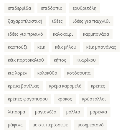
επιδερμίδα
επιδόρπιο
ερυθριτόλη
ζαχαροπλαστική
ιδέες
ιδέες για παιχνίδι
ιδέες για πρωινό
καλοκαίρι
καρμπονάρα
καρπούζι
κέικ
κέικ μήλου
κέικ μπανάνας
κέικ πορτοκαλιού
κήπος
Κικιρίκου
κις λορέν
κολοκύθα
κοτόσουπα
κρέμα βανίλιας
κρέμα καραμελέ
κρέπες
κρέπες φαγόπυρου
κρόκος
κρύσταλλοι
λίπασμα
μαγιονέζα
μαλλιά
μαρέγκα
μάφινς
με οτι περίσσεψε
μεσημεριανό