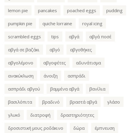
lemon pie
pancakes
poached eggs
pudding
pumpkin pie
quiche lorraine
royal icing
scrambled eggs
tips
αβγά
αβγά ποσέ
αβγά σε βαζάκι
αβγό
αβγοθήκες
αβγολέμονο
αβγοφέτες
αδυνάτισμα
ανακύκλωση
άνοιξη
ασπράδι
ασπράδι αβγού
βαμμένα αβγά
βανίλια
βασιλόπιτα
βραδινό
βραστά αβγά
γλάσο
γλυκό
διατροφή
δραστηριότητες
δροσιστική μους ροδάκινο
δώρα
έμπνευση