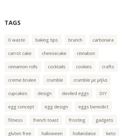
TAGS
0 waste
baking tips
brunch
carbonara
carrot cake
cheesecake
cinnabon
cinnamon rolls
cocktails
cookies
crafts
creme brulee
crumble
crumble με μήλα
cupcakes
design
deviled eggs
DIY
egg concept
egg design
eggs benedict
fitness
french toast
frosting
gadgets
gluten free
halloween
hollandaise
keto