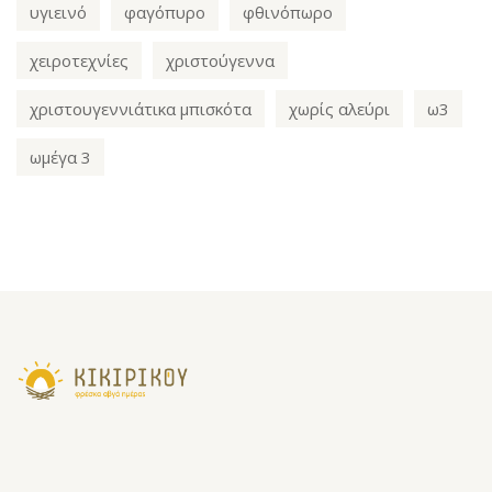
υγιεινό
φαγόπυρο
φθινόπωρο
χειροτεχνίες
χριστούγεννα
χριστουγεννιάτικα μπισκότα
χωρίς αλεύρι
ω3
ωμέγα 3