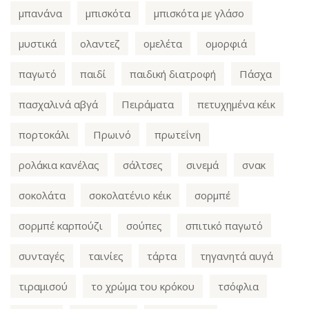
μπανάνα
μπισκότα
μπισκότα με γλάσο
μυστικά
ολαντεζ
ομελέτα
ομορφιά
παγωτό
παιδί
παιδική διατροφή
Πάσχα
πασχαλινά αβγά
Πειράματα
πετυχημένα κέικ
πορτοκάλι
Πρωινό
πρωτεΐνη
ρολάκια κανέλας
σάλτσες
σινεμά
σνακ
σοκολάτα
σοκολατένιο κέικ
σορμπέ
σορμπέ καρπούζι
σούπες
σπιτικό παγωτό
συνταγές
ταινίες
τάρτα
τηγανητά αυγά
τιραμισού
το χρώμα του κρόκου
τσόφλια