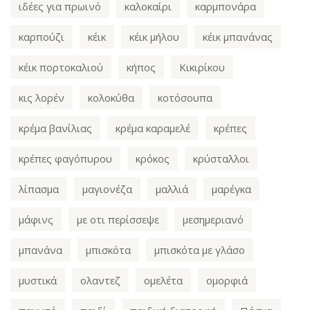
ιδέες για πρωινό
καλοκαίρι
καρμπονάρα
καρπούζι
κέικ
κέικ μήλου
κέικ μπανάνας
κέικ πορτοκαλιού
κήπος
Κικιρίκου
κις λορέν
κολοκύθα
κοτόσουπα
κρέμα βανίλιας
κρέμα καραμελέ
κρέπες
κρέπες φαγόπυρου
κρόκος
κρύσταλλοι
λίπασμα
μαγιονέζα
μαλλιά
μαρέγκα
μάφινς
με οτι περίσσεψε
μεσημεριανό
μπανάνα
μπισκότα
μπισκότα με γλάσο
μυστικά
ολαντεζ
ομελέτα
ομορφιά