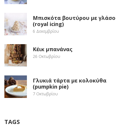
Μπισκότα βουτύρου με γλάσο
(royal icing)
6 Δεκεμβρίου
Κέικ μπανάνας
26 Οκτωβρίου
Γλυκιά τάρτα με κολοκύθα
(pumpkin pie)
7 Οκτωβρίου
TAGS