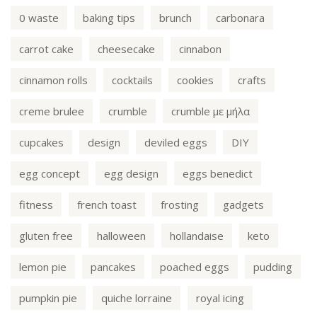
0 waste
baking tips
brunch
carbonara
carrot cake
cheesecake
cinnabon
cinnamon rolls
cocktails
cookies
crafts
creme brulee
crumble
crumble με μήλα
cupcakes
design
deviled eggs
DIY
egg concept
egg design
eggs benedict
fitness
french toast
frosting
gadgets
gluten free
halloween
hollandaise
keto
lemon pie
pancakes
poached eggs
pudding
pumpkin pie
quiche lorraine
royal icing