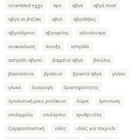
scrambled eggs
tips
αβγά
αβγά ποσέ
αβγά σε βαζάκι
αβγό
αβγοθήκες
αβγολέμονο
αβγοφέτες
αδυνάτισμα
ανακύκλωση
άνοιξη
ασπράδι
ασπράδι αβγού
βαμμένα αβγά
βανίλια
βασιλόπιτα
βραδινό
βραστά αβγά
γλάσο
γλυκό
διατροφή
δραστηριότητες
δροσιστική μους ροδάκινο
δώρα
έμπνευση
επιδερμίδα
επιδόρπιο
ερυθριτόλη
ζαχαροπλαστική
ιδέες
ιδέες για παιχνίδι