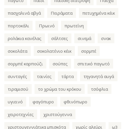
παγωτό
παιδί
παιδική διατροφή
Πάσχα
πασχαλινά αβγά
Πειράματα
πετυχημένα κέικ
πορτοκάλι
Πρωινό
πρωτεΐνη
ρολάκια κανέλας
σάλτσες
σινεμά
σνακ
σοκολάτα
σοκολατένιο κέικ
σορμπέ
σορμπέ καρπούζι
σούπες
σπιτικό παγωτό
συνταγές
ταινίες
τάρτα
τηγανητά αυγά
τιραμισού
το χρώμα του κρόκου
τσόφλια
υγιεινό
φαγόπυρο
φθινόπωρο
χειροτεχνίες
χριστούγεννα
χριστουγεννιάτικα μπισκότα
χωρίς αλεύρι
ω3