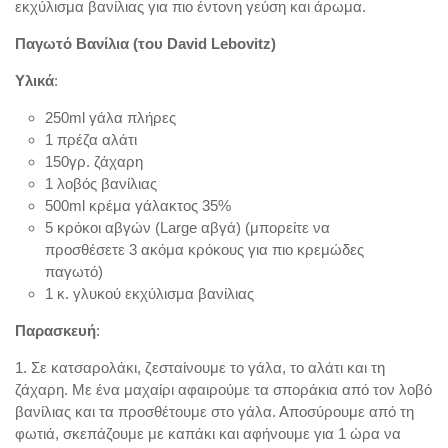
εκχύλισμα βανίλιας για πιο έντονη γεύση και άρωμα.
Παγωτό Βανίλια (του David Lebovitz)
Υλικά
:
250ml γάλα πλήρες
1 πρέζα αλάτι
150γρ.
ζάχαρη
1
λοβός βανίλιας
500ml κρέμα γάλακτος 35%
5
κρόκοι αβγών (Large αβγά) (μπορείτε να
προσθέσετε 3 ακόμα κρόκους για πιο κρεμώδες
παγωτό)
1
κ. γλυκού εκχύλισμα βανίλιας
Παρασκευή
:
1. Σε κατσαρολάκι, ζεσταίνουμε το γάλα, το αλάτι και τη
ζάχαρη. Με ένα μαχαίρι αφαιρούμε τα σποράκια από τον λοβό
βανίλιας και τα προσθέτουμε στο γάλα. Αποσύρουμε από τη
φωτιά, σκεπάζουμε με καπάκι και αφήνουμε για 1 ώρα να