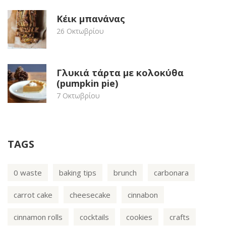
Κέικ μπανάνας
26 Οκτωβρίου
Γλυκιά τάρτα με κολοκύθα
(pumpkin pie)
7 Οκτωβρίου
TAGS
0 waste
baking tips
brunch
carbonara
carrot cake
cheesecake
cinnabon
cinnamon rolls
cocktails
cookies
crafts