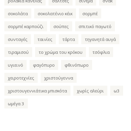
ρολάκια κανέλας
σάλτσες
σινεμά
σνακ
σοκολάτα
σοκολατένιο κέικ
σορμπέ
σορμπέ καρπούζι
σούπες
σπιτικό παγωτό
συνταγές
ταινίες
τάρτα
τηγανητά αυγά
τιραμισού
το χρώμα του κρόκου
τσόφλια
υγιεινό
φαγόπυρο
φθινόπωρο
χειροτεχνίες
χριστούγεννα
χριστουγεννιάτικα μπισκότα
χωρίς αλεύρι
ω3
ωμέγα 3