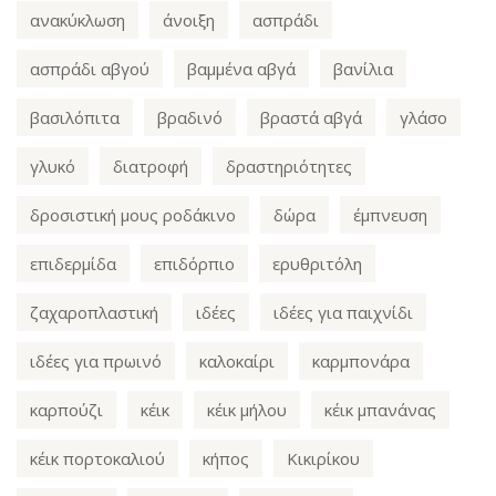
ανακύκλωση
άνοιξη
ασπράδι
ασπράδι αβγού
βαμμένα αβγά
βανίλια
βασιλόπιτα
βραδινό
βραστά αβγά
γλάσο
γλυκό
διατροφή
δραστηριότητες
δροσιστική μους ροδάκινο
δώρα
έμπνευση
επιδερμίδα
επιδόρπιο
ερυθριτόλη
ζαχαροπλαστική
ιδέες
ιδέες για παιχνίδι
ιδέες για πρωινό
καλοκαίρι
καρμπονάρα
καρπούζι
κέικ
κέικ μήλου
κέικ μπανάνας
κέικ πορτοκαλιού
κήπος
Κικιρίκου