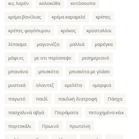
κις λορέν
κολοκύθα
κοτόσουπα
κρέμα βανίλιας
κρέμα καραμελέ
κρέπες
κρέπες φαγόπυρου
κρόκος
κρύσταλλοι
λίπασμα
μαγιονέζα
μαλλιά
μαρέγκα
μάφινς
με οτι περίσσεψε
μεσημεριανό
μπανάνα
μπισκότα
μπισκότα με γλάσο
μυστικά
ολαντεζ
ομελέτα
ομορφιά
παγωτό
παιδί
παιδική διατροφή
Πάσχα
πασχαλινά αβγά
Πειράματα
πετυχημένα κέικ
πορτοκάλι
Πρωινό
πρωτεΐνη