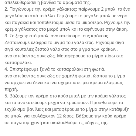
απελευθερώσει η βανίλια τα αρώματά της.
2. Παγώνουμε την κρέμα γάλακτος: παίρνουμε 2 μπολ, το ένα
μεγαλύτερο από το άλλο. Γεμίζουμε το μεγάλο μπολ με νερό
και παγάκια και τοποθετούμε μέσα το μικρότερο. Ρίχνουμε την
κρέμα γάλακτος στο μικρό μπολ και το αφήνουμε στην άκρη.
3. Σε ξεχωριστό μπολ, ανακατεύουμε τους κρόκους.
Ζεσταίνουμε ελαφρά το μίγμα του γάλακτος. Ρίχνουμε σιγά
σιγά κουταλιές ζεστού γάλακτος στο μίγμα των κρόκων,
ανακατεύοντας συνεχώς. Μεταφέρουμε το μίγμα πίσω στο
κατσαρολάκι.
4. Επιστρέφουμε ξανά το κατσαρολάκι στη φωτιά,
ανακατεύοντας συνεχώς σε χαμηλή φωτιά, ώσπου το μίγμα
να αρχίσει να δένει και να σχηματιστεί μια κρέμα ελαφρώς
πηχτή.
5. Βάζουμε την κρέμα στο κρύο μπολ με την κρέμα γάλατος
και τα ανακατεύουμε μέχρι να κρυώσουν. Προσθέτουμε το
εκχύλισμα βανίλιας και μεταφέρουμε το μίγμα στην κατάψυξη
σε μπολ, για τουλάχιστον 12 ώρες.
Βάζουμε την κρύα κρέμα
σε παγωτομηχανή και ακολουθούμε τις οδηγίες της.