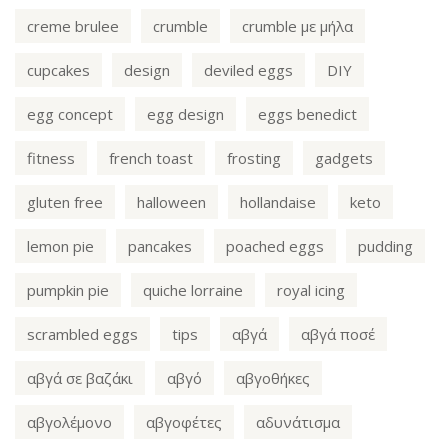
creme brulee
crumble
crumble με μήλα
cupcakes
design
deviled eggs
DIY
egg concept
egg design
eggs benedict
fitness
french toast
frosting
gadgets
gluten free
halloween
hollandaise
keto
lemon pie
pancakes
poached eggs
pudding
pumpkin pie
quiche lorraine
royal icing
scrambled eggs
tips
αβγά
αβγά ποσέ
αβγά σε βαζάκι
αβγό
αβγοθήκες
αβγολέμονο
αβγοφέτες
αδυνάτισμα