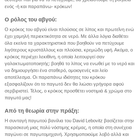
ενός -ή και παραπάνω- κρόκων!
Ο ρόλος του αβγού:
Ο κρόκος του αβγού είναι πλούσιος σε λίπος και
πρωτεΐνη
ενώ
έχει χαμηλή περιεκτικότητα σε νερό. Με άλλα λόγια διαθέτει
όλα εκείνα τα χαρακτηριστικά που βοηθούν να πετύχουμε
λιγότερους κρυστάλλους και πλούσια, κρεμώδη υφή. Ακόμα, ο
κρόκος περιέχει λεκιθίνη, η οποία λειτουργεί σαν
γαλακτωματοποιητής: βοηθά το λίπος να ενωθεί με το νερό και
να δημιουργήσει ένα σταθερό, ομοιογενές και λείο
αποτέλεσμα. Οι παραπάνω ιδιότητες του κρόκου
εξασφαλίζουν ότι το παγωτό δεν θα λιώσει γρήγορα αφού
σερβιριστεί. Τέλος, ο κρόκος προσθέτει νοστιμιά & χρώμα στο
παγωτό μας!
Από τη θεωρία στην πράξη:
Η συνταγή παγωτού βανίλια του David Lebovitz βασίζεται στην
παρασκευή μιας πολύ νόστιμης κρέμας, η οποία στη συνέχεια
παγώνει σε παγωτομηχανή. Χρησιμοποιούμε λοβό αλλά και